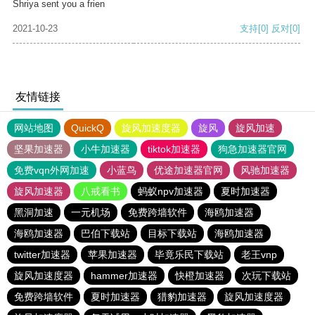
Shriya sent you a frien
2021-10-23
支持
[0]
反对
[0]
友情链接
网站地图
QuickQ
旋风加速度器
旋风
旋风加速
坚果加速器
小牛加速器
tiktok加速器
狗急加速器官网
免费vqn外网加速
小蓝鸟
优途加速器官网
风驰加速器
旋风加速器
八戒看书
蚂蚁npv加速器
夏时加速器
黑洞加速
一元机场
免费跨墙软件
海鸥加速器
海鸥加速器
巴伯下载站
目标下载站
海鸥加速器
twitter加速器
苹果加速器
毕竟乐民下载站
老王vnp
旋风加速度器
hammer加速器
快橙加速器
次玩下载站
免费跨墙软件
夏时加速器
猎豹加速器
旋风加速度器