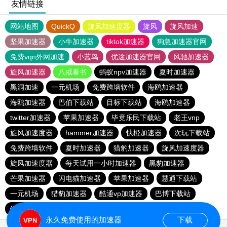
友情链接
网站地图
QuickQ
旋风加速度器
旋风
旋风加速
坚果加速器
小牛加速器
tiktok加速器
狗急加速器官网
免费vqn外网加速
小蓝鸟
优途加速器官网
风驰加速器
旋风加速器
八戒看书
蚂蚁npv加速器
夏时加速器
黑洞加速
一元机场
免费跨墙软件
海鸥加速器
海鸥加速器
巴伯下载站
目标下载站
海鸥加速器
twitter加速器
苹果加速器
毕竟乐民下载站
老王vnp
旋风加速度器
hammer加速器
快橙加速器
次玩下载站
免费跨墙软件
夏时加速器
猎豹加速器
旋风加速度器
旋风加速度器
每天试用一小时加速器
黑豹加速器
芒果加速器
闪电猫加速器
苹果加速器
慧通下载站
一元机场
猎豹加速器
酷通vp加速器
巴博下载站
银河加速器
永久免费使用的加速器
下载