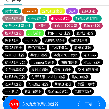
友情链接
网站地图
QuickQ
旋风加速度器
旋风
旋风加速
坚果加速器
小牛加速器
tiktok加速器
狗急加速器官网
免费vqn外网加速
小蓝鸟
优途加速器官网
风驰加速器
旋风加速器
八戒看书
蚂蚁npv加速器
夏时加速器
黑洞加速
一元机场
免费跨墙软件
海鸥加速器
海鸥加速器
巴伯下载站
目标下载站
海鸥加速器
twitter加速器
苹果加速器
毕竟乐民下载站
老王vnp
旋风加速度器
hammer加速器
快橙加速器
次玩下载站
免费跨墙软件
夏时加速器
猎豹加速器
旋风加速度器
旋风加速度器
每天试用一小时加速器
黑豹加速器
芒果加速器
闪电猫加速器
苹果加速器
慧通下载站
一元机场
猎豹加速器
酷通vp加速器
巴博下载站
银河加速器
永久免费使用的加速器
下载