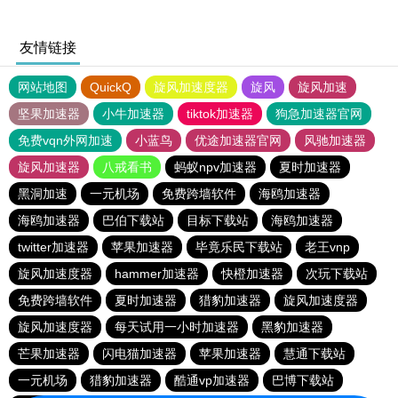
友情链接
网站地图
QuickQ
旋风加速度器
旋风
旋风加速
坚果加速器
小牛加速器
tiktok加速器
狗急加速器官网
免费vqn外网加速
小蓝鸟
优途加速器官网
风驰加速器
旋风加速器
八戒看书
蚂蚁npv加速器
夏时加速器
黑洞加速
一元机场
免费跨墙软件
海鸥加速器
海鸥加速器
巴伯下载站
目标下载站
海鸥加速器
twitter加速器
苹果加速器
毕竟乐民下载站
老王vnp
旋风加速度器
hammer加速器
快橙加速器
次玩下载站
免费跨墙软件
夏时加速器
猎豹加速器
旋风加速度器
旋风加速度器
每天试用一小时加速器
黑豹加速器
芒果加速器
闪电猫加速器
苹果加速器
慧通下载站
一元机场
猎豹加速器
酷通vp加速器
巴博下载站