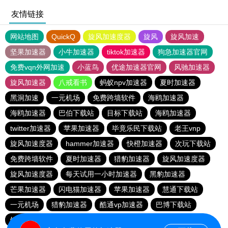
友情链接
网站地图
QuickQ
旋风加速度器
旋风
旋风加速
坚果加速器
小牛加速器
tiktok加速器
狗急加速器官网
免费vqn外网加速
小蓝鸟
优途加速器官网
风驰加速器
旋风加速器
八戒看书
蚂蚁npv加速器
夏时加速器
黑洞加速
一元机场
免费跨墙软件
海鸥加速器
海鸥加速器
巴伯下载站
目标下载站
海鸥加速器
twitter加速器
苹果加速器
毕竟乐民下载站
老王vnp
旋风加速度器
hammer加速器
快橙加速器
次玩下载站
免费跨墙软件
夏时加速器
猎豹加速器
旋风加速度器
旋风加速度器
每天试用一小时加速器
黑豹加速器
芒果加速器
闪电猫加速器
苹果加速器
慧通下载站
一元机场
猎豹加速器
酷通vp加速器
巴博下载站
银河加速器