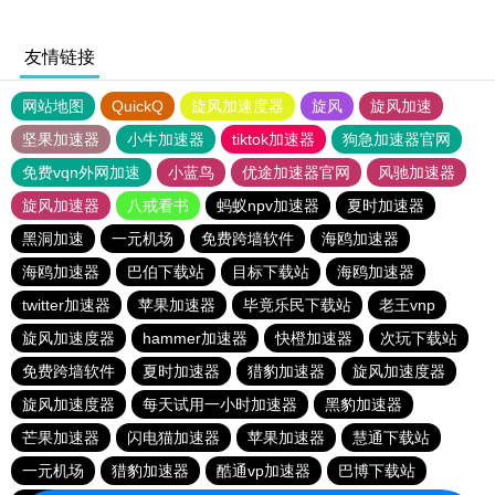
友情链接
网站地图
QuickQ
旋风加速度器
旋风
旋风加速
坚果加速器
小牛加速器
tiktok加速器
狗急加速器官网
免费vqn外网加速
小蓝鸟
优途加速器官网
风驰加速器
旋风加速器
八戒看书
蚂蚁npv加速器
夏时加速器
黑洞加速
一元机场
免费跨墙软件
海鸥加速器
海鸥加速器
巴伯下载站
目标下载站
海鸥加速器
twitter加速器
苹果加速器
毕竟乐民下载站
老王vnp
旋风加速度器
hammer加速器
快橙加速器
次玩下载站
免费跨墙软件
夏时加速器
猎豹加速器
旋风加速度器
旋风加速度器
每天试用一小时加速器
黑豹加速器
芒果加速器
闪电猫加速器
苹果加速器
慧通下载站
一元机场
猎豹加速器
酷通vp加速器
巴博下载站