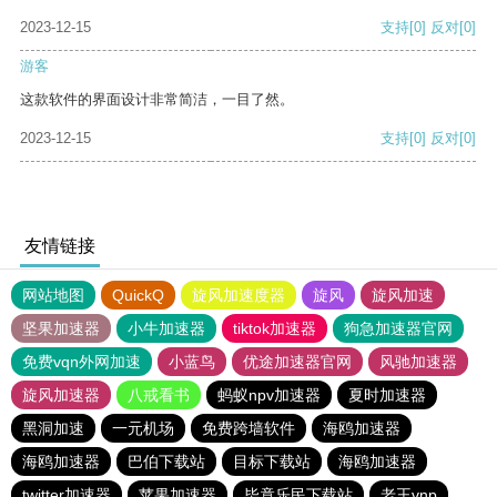
2023-12-15
支持
[0]
反对
[0]
游客
这款软件的界面设计非常简洁，一目了然。
2023-12-15
支持
[0]
反对
[0]
友情链接
网站地图
QuickQ
旋风加速度器
旋风
旋风加速
坚果加速器
小牛加速器
tiktok加速器
狗急加速器官网
免费vqn外网加速
小蓝鸟
优途加速器官网
风驰加速器
旋风加速器
八戒看书
蚂蚁npv加速器
夏时加速器
黑洞加速
一元机场
免费跨墙软件
海鸥加速器
海鸥加速器
巴伯下载站
目标下载站
海鸥加速器
twitter加速器
苹果加速器
毕竟乐民下载站
老王vnp