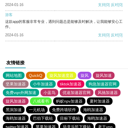
2024-01-16
支持
[0]
反对
[0]
游客
这款app的客服非常专业，遇到问题总是能够及时解决，让我能够安心工
作。
2024-01-16
支持
[0]
反对
[0]
友情链接
网站地图
QuickQ
旋风加速度器
旋风
旋风加速
坚果加速器
小牛加速器
tiktok加速器
狗急加速器官网
免费vqn外网加速
小蓝鸟
优途加速器官网
风驰加速器
旋风加速器
八戒看书
蚂蚁npv加速器
夏时加速器
黑洞加速
一元机场
免费跨墙软件
海鸥加速器
海鸥加速器
巴伯下载站
目标下载站
海鸥加速器
twitter加速器
苹果加速器
毕竟乐民下载站
老王vnp