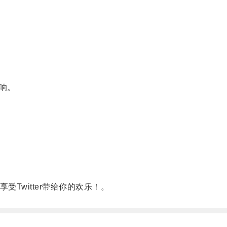
响。
。
受Twitter带给你的欢乐！。