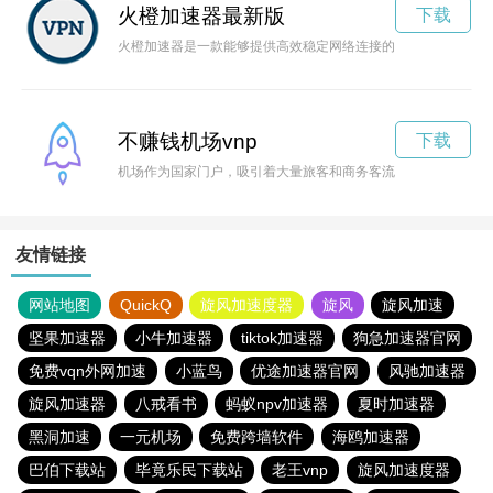
火橙加速器最新版
下载
火橙加速器是一款能够提供高效稳定网络连接的工具。无论是游
不赚钱机场vnp
下载
机场作为国家门户，吸引着大量旅客和商务客流，其中蕴藏着巨
友情链接
网站地图
QuickQ
旋风加速度器
旋风
旋风加速
坚果加速器
小牛加速器
tiktok加速器
狗急加速器官网
免费vqn外网加速
小蓝鸟
优途加速器官网
风驰加速器
旋风加速器
八戒看书
蚂蚁npv加速器
夏时加速器
黑洞加速
一元机场
免费跨墙软件
海鸥加速器
巴伯下载站
毕竟乐民下载站
老王vnp
旋风加速度器