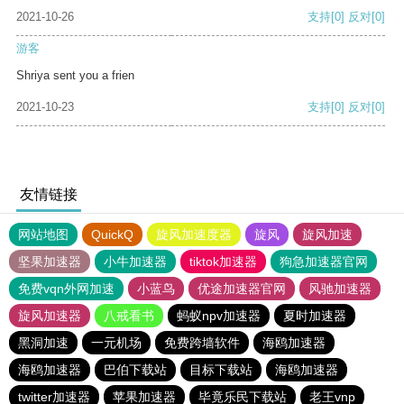
2021-10-26
支持
[0]
反对
[0]
游客
Shriya sent you a frien
2021-10-23
支持
[0]
反对
[0]
友情链接
网站地图
QuickQ
旋风加速度器
旋风
旋风加速
坚果加速器
小牛加速器
tiktok加速器
狗急加速器官网
免费vqn外网加速
小蓝鸟
优途加速器官网
风驰加速器
旋风加速器
八戒看书
蚂蚁npv加速器
夏时加速器
黑洞加速
一元机场
免费跨墙软件
海鸥加速器
海鸥加速器
巴伯下载站
目标下载站
海鸥加速器
twitter加速器
苹果加速器
毕竟乐民下载站
老王vnp