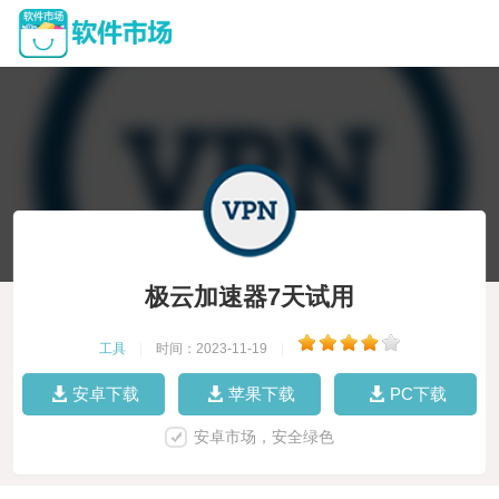
极云加速器7天试用
工具
|
时间：2023-11-19
|
安卓下载
苹果下载
PC下载
安卓市场，安全绿色