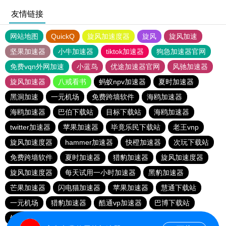
友情链接
网站地图
QuickQ
旋风加速度器
旋风
旋风加速
坚果加速器
小牛加速器
tiktok加速器
狗急加速器官网
免费vqn外网加速
小蓝鸟
优途加速器官网
风驰加速器
旋风加速器
八戒看书
蚂蚁npv加速器
夏时加速器
黑洞加速
一元机场
免费跨墙软件
海鸥加速器
海鸥加速器
巴伯下载站
目标下载站
海鸥加速器
twitter加速器
苹果加速器
毕竟乐民下载站
老王vnp
旋风加速度器
hammer加速器
快橙加速器
次玩下载站
免费跨墙软件
夏时加速器
猎豹加速器
旋风加速度器
旋风加速度器
每天试用一小时加速器
黑豹加速器
芒果加速器
闪电猫加速器
苹果加速器
慧通下载站
一元机场
猎豹加速器
酷通vp加速器
巴博下载站
银河加速器