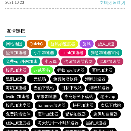
2021-10-23
支持
[0]
反对
[0]
友情链接
网站地图
QuickQ
旋风加速度器
旋风
旋风加速
坚果加速器
小牛加速器
tiktok加速器
狗急加速器官网
免费vqn外网加速
小蓝鸟
优途加速器官网
风驰加速器
旋风加速器
八戒看书
蚂蚁npv加速器
夏时加速器
黑洞加速
一元机场
免费跨墙软件
海鸥加速器
海鸥加速器
巴伯下载站
目标下载站
海鸥加速器
twitter加速器
苹果加速器
毕竟乐民下载站
老王vnp
旋风加速度器
hammer加速器
快橙加速器
次玩下载站
免费跨墙软件
夏时加速器
猎豹加速器
旋风加速度器
旋风加速度器
每天试用一小时加速器
黑豹加速器