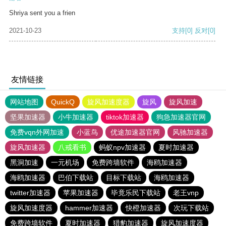
Shriya sent you a frien
2021-10-23
支持
[0]
反对
[0]
友情链接
网站地图
QuickQ
旋风加速度器
旋风
旋风加速
坚果加速器
小牛加速器
tiktok加速器
狗急加速器官网
免费vqn外网加速
小蓝鸟
优途加速器官网
风驰加速器
旋风加速器
八戒看书
蚂蚁npv加速器
夏时加速器
黑洞加速
一元机场
免费跨墙软件
海鸥加速器
海鸥加速器
巴伯下载站
目标下载站
海鸥加速器
twitter加速器
苹果加速器
毕竟乐民下载站
老王vnp
旋风加速度器
hammer加速器
快橙加速器
次玩下载站
免费跨墙软件
夏时加速器
猎豹加速器
旋风加速度器