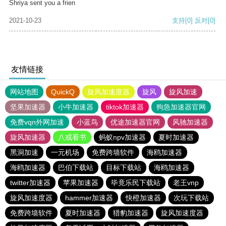
Shriya sent you a frien
2021-10-23
支持
[0]
反对
[0]
友情链接
网站地图
QuickQ
旋风加速度器
旋风
旋风加速
坚果加速器
小牛加速器
tiktok加速器
狗急加速器官网
免费vqn外网加速
小蓝鸟
优途加速器官网
风驰加速器
旋风加速器
八戒看书
蚂蚁npv加速器
夏时加速器
黑洞加速
一元机场
免费跨墙软件
海鸥加速器
海鸥加速器
巴伯下载站
目标下载站
海鸥加速器
twitter加速器
苹果加速器
毕竟乐民下载站
老王vnp
旋风加速度器
hammer加速器
快橙加速器
次玩下载站
免费跨墙软件
夏时加速器
猎豹加速器
旋风加速度器