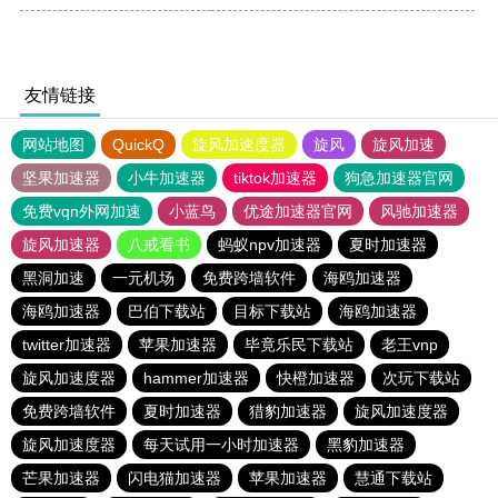
友情链接
网站地图
QuickQ
旋风加速度器
旋风
旋风加速
坚果加速器
小牛加速器
tiktok加速器
狗急加速器官网
免费vqn外网加速
小蓝鸟
优途加速器官网
风驰加速器
旋风加速器
八戒看书
蚂蚁npv加速器
夏时加速器
黑洞加速
一元机场
免费跨墙软件
海鸥加速器
海鸥加速器
巴伯下载站
目标下载站
海鸥加速器
twitter加速器
苹果加速器
毕竟乐民下载站
老王vnp
旋风加速度器
hammer加速器
快橙加速器
次玩下载站
免费跨墙软件
夏时加速器
猎豹加速器
旋风加速度器
旋风加速度器
每天试用一小时加速器
黑豹加速器
芒果加速器
闪电猫加速器
苹果加速器
慧通下载站