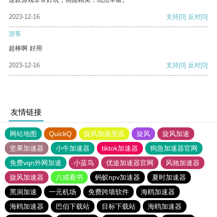
2023-12-16
支持
[0]
反对
[0]
游客
超棒啊 好用
2023-12-16
支持
[0]
反对
[0]
友情链接
网站地图
QuickQ
旋风加速度器
旋风
旋风加速
坚果加速器
小牛加速器
tiktok加速器
狗急加速器官网
免费vqn外网加速
小蓝鸟
优途加速器官网
风驰加速器
旋风加速器
八戒看书
蚂蚁npv加速器
夏时加速器
黑洞加速
一元机场
免费跨墙软件
海鸥加速器
海鸥加速器
巴伯下载站
目标下载站
海鸥加速器