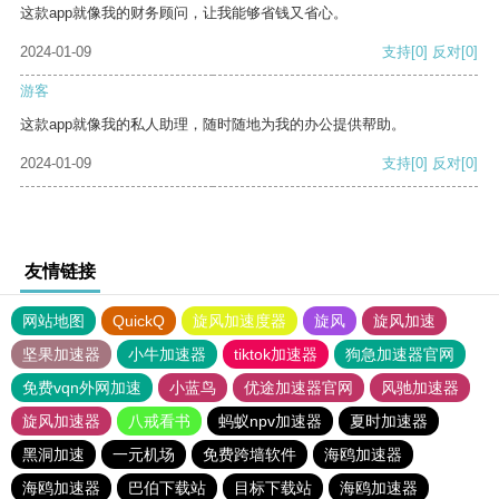
这款app就像我的财务顾问，让我能够省钱又省心。
2024-01-09
支持
[0]
反对
[0]
游客
这款app就像我的私人助理，随时随地为我的办公提供帮助。
2024-01-09
支持
[0]
反对
[0]
友情链接
网站地图
QuickQ
旋风加速度器
旋风
旋风加速
坚果加速器
小牛加速器
tiktok加速器
狗急加速器官网
免费vqn外网加速
小蓝鸟
优途加速器官网
风驰加速器
旋风加速器
八戒看书
蚂蚁npv加速器
夏时加速器
黑洞加速
一元机场
免费跨墙软件
海鸥加速器
海鸥加速器
巴伯下载站
目标下载站
海鸥加速器