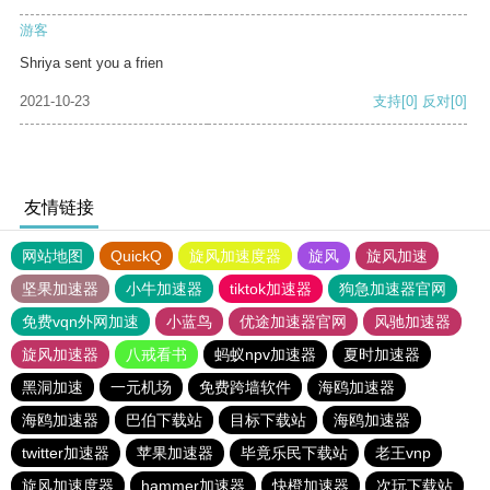
游客
Shriya sent you a frien
2021-10-23
支持
[0]
反对
[0]
友情链接
网站地图
QuickQ
旋风加速度器
旋风
旋风加速
坚果加速器
小牛加速器
tiktok加速器
狗急加速器官网
免费vqn外网加速
小蓝鸟
优途加速器官网
风驰加速器
旋风加速器
八戒看书
蚂蚁npv加速器
夏时加速器
黑洞加速
一元机场
免费跨墙软件
海鸥加速器
海鸥加速器
巴伯下载站
目标下载站
海鸥加速器
twitter加速器
苹果加速器
毕竟乐民下载站
老王vnp
旋风加速度器
hammer加速器
快橙加速器
次玩下载站